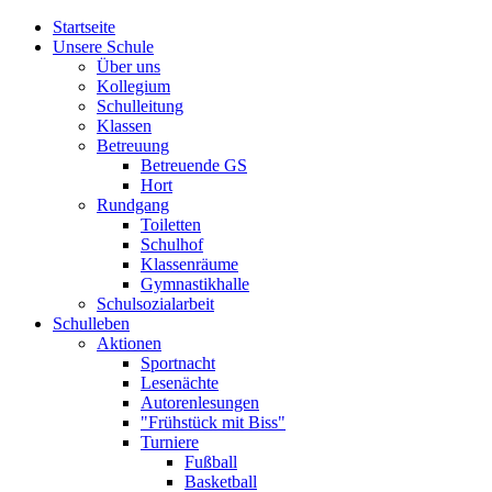
Startseite
Unsere Schule
Über uns
Kollegium
Schulleitung
Klassen
Betreuung
Betreuende GS
Hort
Rundgang
Toiletten
Schulhof
Klassenräume
Gymnastikhalle
Schulsozialarbeit
Schulleben
Aktionen
Sportnacht
Lesenächte
Autorenlesungen
"Frühstück mit Biss"
Turniere
Fußball
Basketball