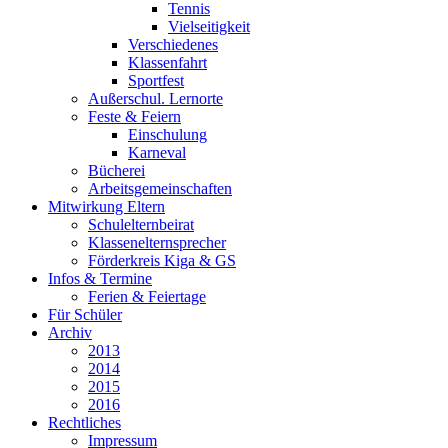
Tennis
Vielseitigkeit
Verschiedenes
Klassenfahrt
Sportfest
Außerschul. Lernorte
Feste & Feiern
Einschulung
Karneval
Bücherei
Arbeitsgemeinschaften
Mitwirkung Eltern
Schulelternbeirat
Klassenelternsprecher
Förderkreis Kiga & GS
Infos & Termine
Ferien & Feiertage
Für Schüler
Archiv
2013
2014
2015
2016
Rechtliches
Impressum